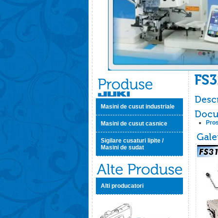
Masini de cusut industriale
Pros
Masini de cusut casnice
Sigilare cusaturi lipite /
Masini de sudat
Alti producatori