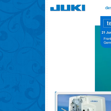
Juki - masini de cusut
despre n