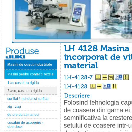
Masini de cusut industriale
Masini pentru confectii textile
1 ac cusatura rigida
2 ace, cusatura rigida
surfilat / incheiat si surfilat
Folosind tehnologia cap
zig - zag
de coasere din gama ei, 
de prelucrat maneci
semnificativa la crestere
cusaturi de acoperire -
setului de coasere intr-u
uberdeck