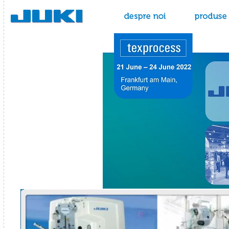
Juki - masini de cusut
despre noi
produse