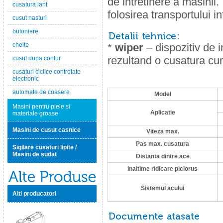
de intretinere a masinii
cusatura lant
folosirea transportului in
cusut nasturi
butoniere
cheite
*
wiper
– dispozitiv de i
rezultand o cusatura cur
cusut dupa contur
cusaturi ciclice controlate
electronic
automate de coasere
Model
Masini pentru piele si
Aplicatie
materiale groase
Masini de cusut casnice
Viteza max.
Pas max. cusatura
Sigilare cusaturi lipite /
Masini de sudat
Distanta dintre ace
Inaltime ridicare piciorus
Sistemul acului
Alti producatori