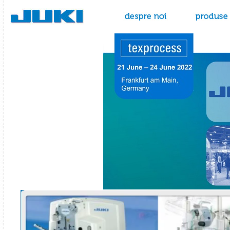
Juki - masini de cusut
despre noi
produse