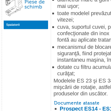
mai uşor;
toate modelel prevăzu
Piese de schimb
vitezei;
Spalatorii
cuva, suportul cuvei, p
confecţionate din inox (
fontă au aplicate trat
mecanismul de blocare
siguranţă, fiind prote
instantaneu maşina, în
dotate cu filtru acumul
curăţat;
Modelele ES 23 şi ES 34
mişcării de rotaţie, astf
produselor din uscător.
Prospect ES14 - ES