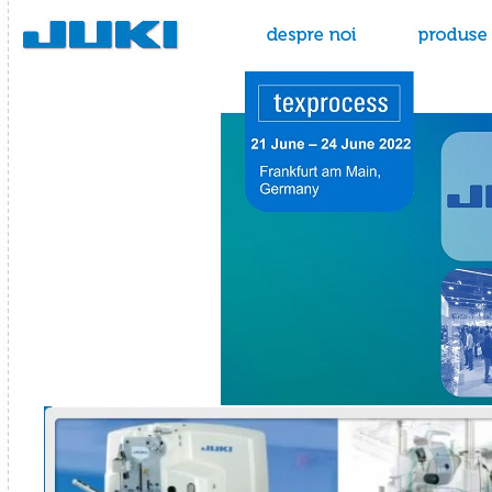
Juki - masini de cusut
despre noi
produse