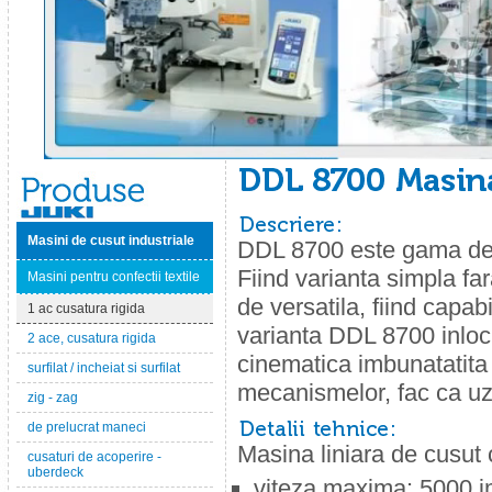
Masini de cusut industriale
DDL 8700 este gama de b
Fiind varianta simpla f
Masini pentru confectii textile
de versatila, fiind capa
1 ac cusatura rigida
varianta DDL 8700 inloc
2 ace, cusatura rigida
cinematica imbunatatita
surfilat / incheiat si surfilat
mecanismelor, fac ca uzu
zig - zag
de prelucrat maneci
Masina liniara de cusut
cusaturi de acoperire -
uberdeck
viteza maxima: 5000 i