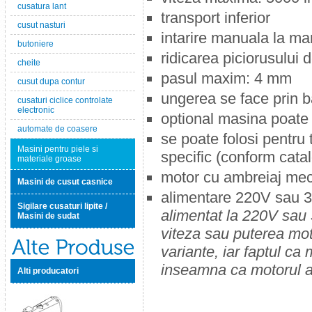
cusatura lant
transport inferior
cusut nasturi
intarire manuala la ma
butoniere
ridicarea piciorusului
cheite
pasul maxim: 4 mm
cusut dupa contur
ungerea se face prin b
cusaturi ciclice controlate
electronic
optional masina poate 
automate de coasere
se poate folosi pentru 
Masini pentru piele si
specific (conform cata
materiale groase
motor cu ambreiaj me
Masini de cusut casnice
alimentare 220V sau 3
Sigilare cusaturi lipite /
alimentat la 220V sau 
Masini de sudat
viteza sau puterea mot
variante, iar faptul ca
inseamna ca motorul ar
Alti producatori